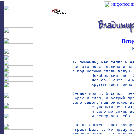
инфо
песн
Петер
                         М
                         С
Ты помнишь, как тепло и не
нас это море гладило и пел
а под ногами спали валуны?
	Декабрьский снег (ты помнишь?) черно-белый,

	шершавый снег, и мне уже нет дела,

	кругом зима, окно да три стены.

Смешок волны, беседка, ожи
чудес и слез, и острый про
взлетевшего над финскою во
	ступеньки лестниц, влажный шум фонтанов,

	и золотые спины великанов,

	и северного неба легкий зной.

Еще не слышен шепот возвра
играют Баха... Но прошу пр
скрипач устал, а у подъезд