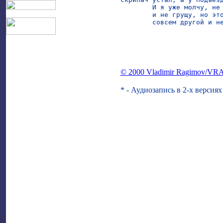
	И я уже молчу, не улыбаюсь,

	и не грущу, но это был, ручаюсь,

	совсем другой и не двадцатый век.

© 2000 Vladimir Ragimov/VR
* - Аудиозапись в 2-х версиях