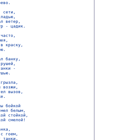
ево.

 сети,

ладью,

л ветер,

р - цадик.

часто,

ея,

в краску,

ю.

л банку,

рушей,

анки -

шью.

грызла,

 возжи,

ел вызов,

е.

ы бойкой

мел белым,

ой стойкой,

ой смелой!

нка,

с гоем,

 танки,
