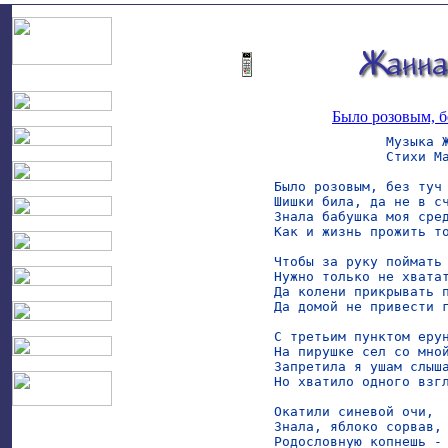
Было розовым, бе
              Музыка Ж
              Стихи Ма
Было розовым, без туч 
Шишки била, да не в сч
Знала бабушка моя сред
Как и жизнь прожить то
Чтобы за руку поймать 
Нужно только не хватат
Да колени прикрывать п
Да домой не привести г
С третьим пунктом ерун
На пирушке сел со мной
Запретила я ушам слыша
Но хватило одного взгл
Окатили синевой очи,

Знала, яблоко сорвав, 
Родословную копнешь - 