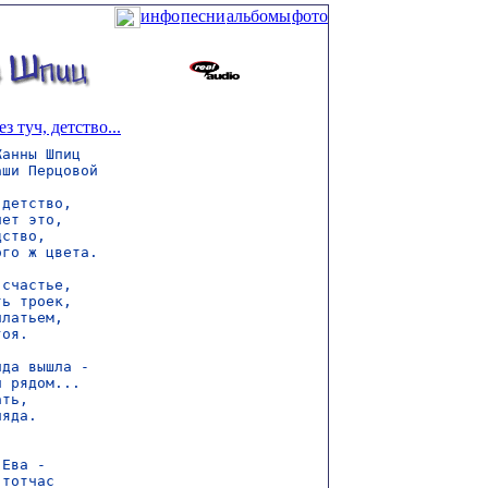
инфо
песни
альбомы
фото
з туч, детство...
анны Шпиц

ши Перцовой

детство,

ет это,

ство,

го ж цвета.

счастье,

ь троек,

латьем,

оя.

да вышла -

 рядом...

ть,

яда.

Ева -

тотчас
