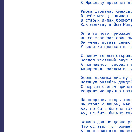
К Ярославу приведет др
Рыбка штопала, смеясь,
В небе месяц вышивал г
В старых липах бормота
Как молитву в Йом-Кипу
Он в то лето приезжал 
Он со мною мастерил зм
Он меня, вогнав семью 
У калитки целовал в ше
С пивом теплым открыва
Заедал жестяный вкус г
А напившись, рисовал т
Акварелью, маслом и ту
Осень-лакомка листву с
Натянул октябрь дождей
С первым снегом прилет
Разрешение пришло позж
На перроне, средь толп
Он стоял с лицом, как 
Ах, не быть бы мне так
Ах, не быть бы мне так
Зажила давным-давно ра
Что оставил тот роман 
А по стенам все ползут