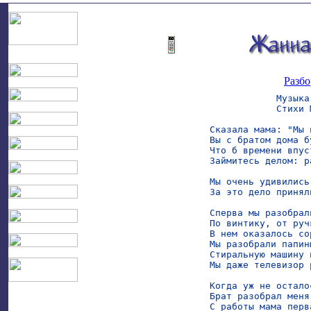
Разбо
            Музыка
            Стихи 
Сказала мама: "Мы 
Вы с братом дома б
Что б времени впус
Займитесь делом: р
Мы очень удивились
За это дело принял
Сперва мы разобрал
По винтику, от руч
В нем оказалось со
Мы разобрали папины
Стиральную машину и
Мы даже телевизор 
Когда уж не остало
Брат разобрал меня
С работы мама перв